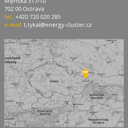
Mlýnská 317/10
702 00 Ostrava
tel.:
+420 720 020 285
e-mail:
t.tykal@energy-cluster.cz