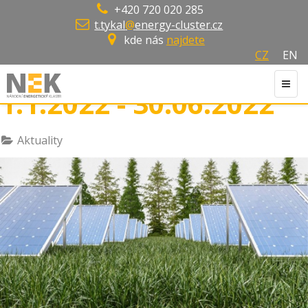
+420 720 020 285
t.tykal
@
energy-cluster.cz
kde nás
najdete
CZ
EN
Newsletter IX. Období
Toggl
1.1.2022 - 30.06.2022
navig
Aktuality